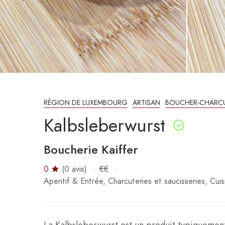
RÉGION DE LUXEMBOURG
ARTISAN
BOUCHER-CHARCU
Kalbsleberwurst
Boucherie Kaiffer
0
(0 avis)
€€
Aperitif & Entrée
Charcuteries et saucisseries
Cui
La Kalbsleberwurst est un produit typiquement