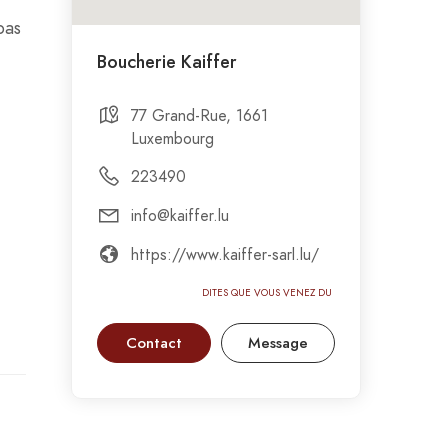
pas
Boucherie Kaiffer
77 Grand-Rue, 1661
Luxembourg
223490
info@kaiffer.lu
https://www.kaiffer-sarl.lu/
DITES QUE VOUS VENEZ DU GASTRONOMIC-
Contact
Message
CIRCUS