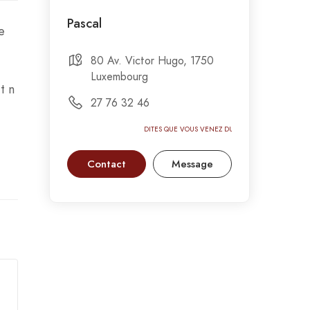
Pascal
e
80 Av. Victor Hugo, 1750
Luxembourg
t n
27 76 32 46
DITES QUE VOUS VENEZ DU GASTRONOMIC-
Contact
Message
CIRCUS