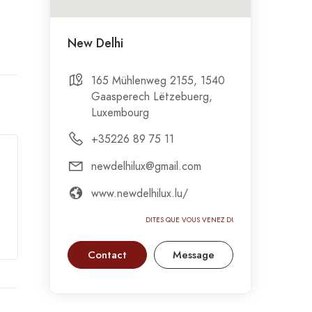
New Delhi
165 Mühlenweg 2155, 1540
Gaasperech Lëtzebuerg,
Luxembourg
+35226 89 75 11
newdelhilux@gmail.com
www.newdelhilux.lu/
DITES QUE VOUS VENEZ DU GASTRONOMIC-
Contact
Message
CIRCUS