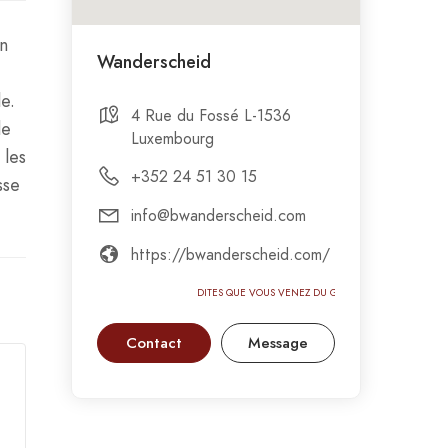
n
Wanderscheid
e.
4 Rue du Fossé L-1536
de
Luxembourg
 les
+352 24 51 30 15
sse
info@bwanderscheid.com
https://bwanderscheid.com/
DITES QUE VOUS VENEZ DU GASTRONOMIC-
Contact
Message
CIRCUS