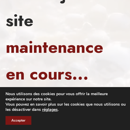
site
maintenance
en cours...
Nous vous préparons un re-nouveau pour les
Nous utilisons des cookies pour vous offrir la meilleure
expérience sur notre site.
gastronomes…
Vous pouvez en savoir plus sur les cookies que nous utilisons ou
les désactiver dans
réglages
.
Pour plus d'informations :
info@gastronomic-circus.com
FR
Accepter