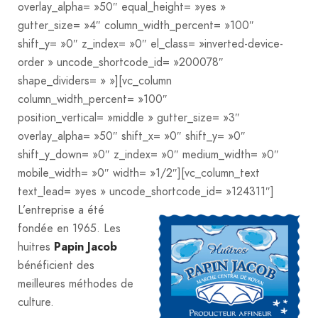
overlay_alpha= »50″ equal_height= »yes »
gutter_size= »4″ column_width_percent= »100″
shift_y= »0″ z_index= »0″ el_class= »inverted-device-
order » uncode_shortcode_id= »200078″
shape_dividers= » »][vc_column
column_width_percent= »100″
position_vertical= »middle » gutter_size= »3″
overlay_alpha= »50″ shift_x= »0″ shift_y= »0″
shift_y_down= »0″ z_index= »0″ medium_width= »0″
mobile_width= »0″ width= »1/2″][vc_column_text
text_lead= »yes » uncode_shortcode_id= »124311″]
L’entreprise a été
fondée en 1965. Les
huitres
Papin Jacob
bénéficient des
meilleures méthodes de
culture.