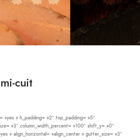
mi-cuit
g= »yes » h_padding= »2″ top_padding= »5″
ize= »3″ column_width_percent= »100″ shift_y= »0″
es » align_horizontal= »align_center » gutter_size= »3″