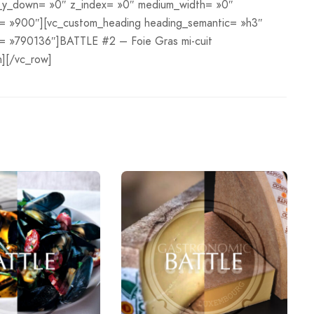
ift_y_down= »0″ z_index= »0″ medium_width= »0″
l= »900″][vc_custom_heading heading_semantic= »h3″
d= »790136″]BATTLE #2 – Foie Gras mi-cuit
][/vc_row]