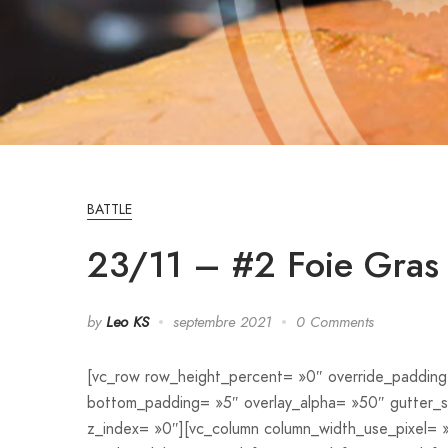
BATTLE
23/11 – #2 Foie Gras 
by
Leo KS
septembre 2021
0 Comments
[vc_row row_height_percent= »0″ override_paddin
bottom_padding= »5″ overlay_alpha= »50″ gutter_s
z_index= »0″][vc_column column_width_use_pixel= »y