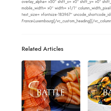
overlay_alpha= »50″ shift_x= »0″ shift_y= »0″ sh
mobile_width= »0″ width= »1/1″ column_width_pixe
text_size= »fontsize-183967″ uncode_shortcode_i
France-Luxembourg
[/vc_custom_heading][/vc_column
Related Articles