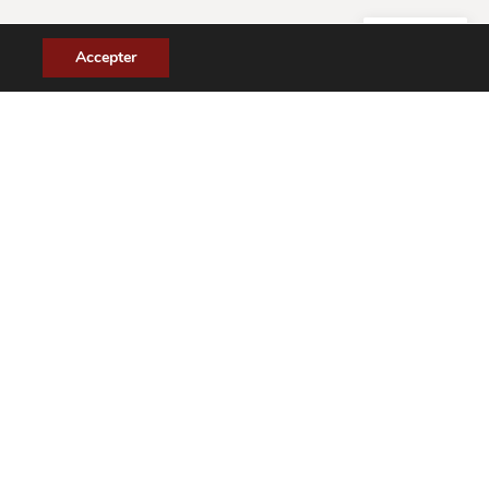
FR
Accepter
et validés pour votre plaisir