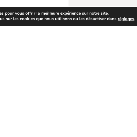
s pour vous offrir la meilleure expérience sur notre site.
us sur les cookies que nous utilisons ou les désactiver dans
réglages
.
AISON
par des artisans proches de chez vous. Testés 